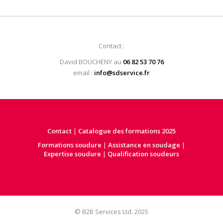
Contact :
David BOUCHENY au
06 82 53 70 76
email :
info@sdservice.fr
Contact
|
Catalogue des formations 2025
Formations soudure
|
Assistance en soudage
|
Expertise soudure
|
Qualification soudeurs
© B2B Services Ltd. 2025